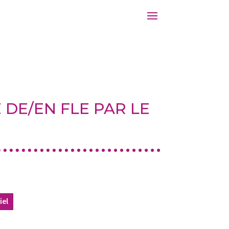
1
 DE/EN FLE PAR LE
1
1
iel