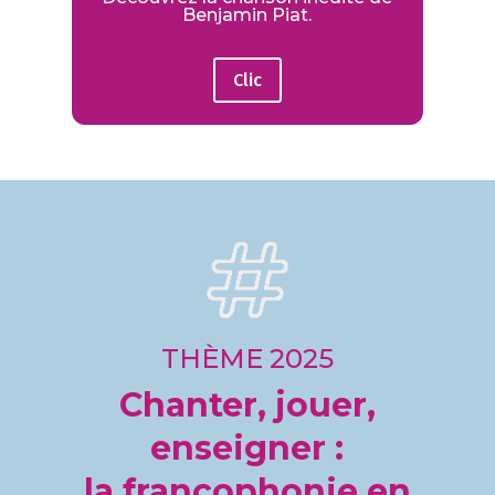
Benjamin Piat.
Clic
THÈME 2025
Chanter, jouer,
enseigner :
la francophonie en