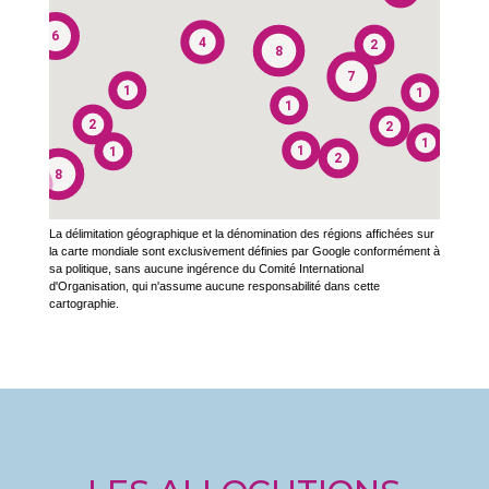
5
6
4
2
8
8
7
1
1
1
2
2
1
1
1
2
8
3
La délimitation géographique et la dénomination des régions affichées sur
la carte mondiale sont exclusivement définies par Google conformément à
sa politique, sans aucune ingérence du Comité International
d'Organisation, qui n'assume aucune responsabilité dans cette
cartographie.