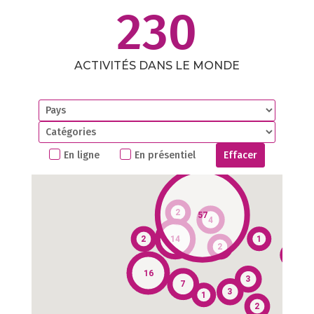
230
ACTIVITÉS DANS LE MONDE
En ligne
En présentiel
Effacer
2
57
4
2
14
1
2
1
2
2
16
3
7
3
1
2