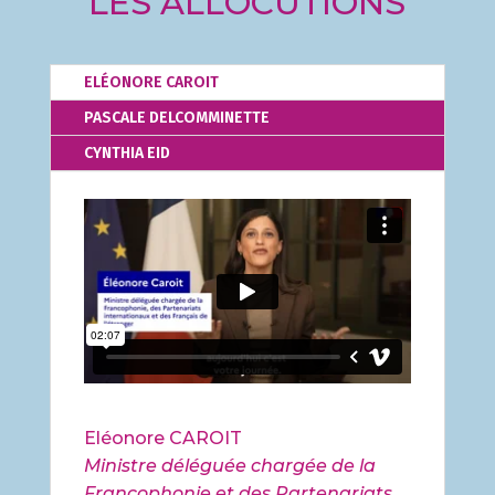
LES ALLOCUTIONS
ELÉONORE CAROIT
PASCALE DELCOMMINETTE
CYNTHIA EID
Eléonore CAROIT
Ministre déléguée chargée de la
Francophonie et des Partenariats