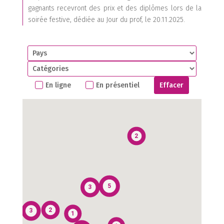
gagnants recevront des prix et des diplômes lors de la
1
soirée festive, dédiée au Jour du prof, le 20.11.2025.
1
En ligne
En présentiel
Effacer
2
6
5
3
1
2
3
1