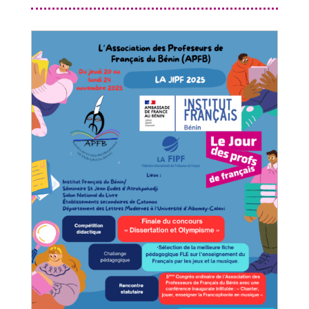
1
1
1
2
3
1
1
5