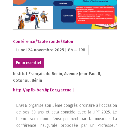
1
1
2
2
Conférence/Table ronde/Salon
Lundi 24 novembre 2025 | 8h — 19H
En présentiel
1
Institut Français du Bénin, Avenue Jean-Paul II,
2
2
Cotonou, Bénin
1
http://apfb-ben.fipf.org/accueil
2
1
1
L'APFB organise son 5ème congrès ordinaire à l’occasion
1
de ses 30 ans et cela coïncide avec la JIPF 2025. Le
thème sera donc l'enseignement par la musique. La
conférence inaugurale proposée par un Professeur