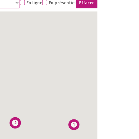
En ligne
En présentiel
Effacer
1
1
2
2
1