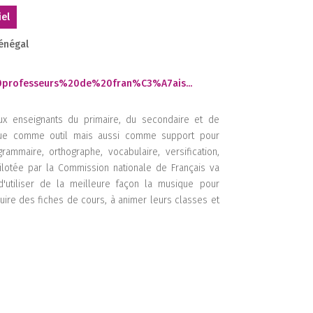
1
iel
énégal
1
2
rofesseurs%20de%20fran%C3%A7ais...
2
ux enseignants du primaire, du secondaire et de
sique comme outil mais aussi comme support pour
rammaire, orthographe, vocabulaire, versification,
pilotée par la Commission nationale de Français va
1
'utiliser de la meilleure façon la musique pour
2
2
ruire des fiches de cours, à animer leurs classes et
1
2
1
1
1