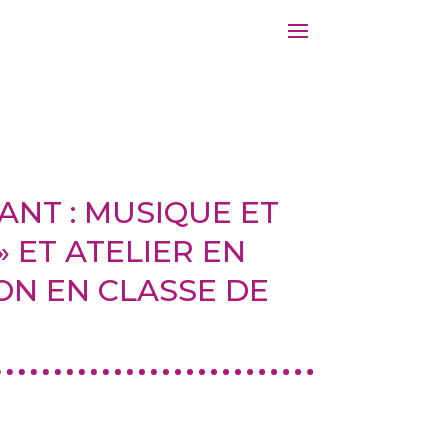
1
ANT : MUSIQUE ET
1
1
 ET ATELIER EN
2
ON EN CLASSE DE
3
1
1
5