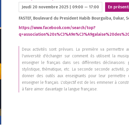
Jeudi 20 novembre 2025 | 09:00 — 17:00
En présent
FASTEF, Boulevard du President Habib Bourguiba, Dakar, S
https://www.facebook.com/search/top?
q=association%20s%C3%A9n%C3%A9galaise%20des%20p
Deux activités sont prévues. La première va permettre a
2
l'université d'échanger sur comment ils utilisent la mu
enseigner le français dans ses différentes déclinaisons: g
stylistique, thématique, etc. La seconde seconde activité, 
donner des outils aux enseignants pour leur permettre d
enseigner le français. L'objectif est de les emmener à const
à faire aimer davantage la langue française.
2